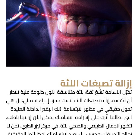
إزالة تصبغات اللثة
تخيّل ابتسامة تشعّ ثقة، بلثة متناسقة اللون كلوحة فنية تنتظر
أن تُكشف. إزالة تصبغات اللثة ليست مجرد إجراء تجميلي، بل هي
تحول حقيقي في مظهر الابتسامة. تلك البقع الداكنة العنيدة
التي لطالما أثّرت على إشراقة ابتسامتك يمكن الآن إزالتها بلطف،
لتظهر الجمال الطبيعي والصحي للثة. في مركز ليزر الطبي، نحن لا
نعالج التصبغات فحسب، بل نعيد لابتسامتك إمكاناتها الحقيقية.