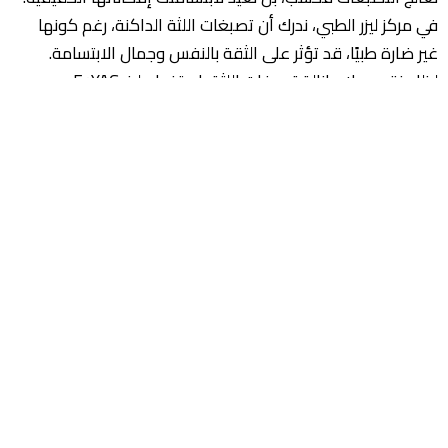
في مركز ليزر الطبي، ندرك أن تصبغات اللثة الداكنة، رغم كونها
غير ضارة طبيًا، قد تؤثر على الثقة بالنفس وجمال الابتسامة.
لذلك نقدم علاج إزالة تصبغات اللثة باستخدام ليزر Er:YAG
المتطور، والذي يوفر نهجًا ثوريًا يستهدف المناطق المصطبغة
بدقة عالية. سواء كانت تصبغات اللثة ناتجة عن عوامل وراثية،
أو التدخين، أو بعض الأدوية، أو التركيبات السنية، فإنه يمكن
علاجها الآن بفعالية وبأقل تدخل جراحي. نقدم تقنية ليزر
متقدمة تتيح حلاً دقيقًا وغير مؤلم لتصبغات اللثة. وتعتمد
مقاربتنا الشاملة على مراعاة الخصائص الفردية للثة، بما يضمن
نتائج طبيعية وجمالية تعزز الثقة بالنفس. هل تشعر بالضيق من
إخفاء ابتسامتك أو بعدم الارتياح بسبب بقع اللثة الداكنة؟ رحلتك
نحو ابتسامة مشرقة وواثقة تبدأ من هنا. أطباؤنا المتخصصون
لا ينظرون إلى التصبغات فقط، بل يرون فرصة لإبراز الجمال
الحقيقي لابتسامتك. من خلال علاج ليزر متطور ومُخصص، نحوّل
مشكلات اللثة إلى احتفاء بجمالك الطبيعي. لا تدع تصبغات اللثة
تمنعك من التمتع بابتسامتك الواثقة. احجز استشارة للتعرف