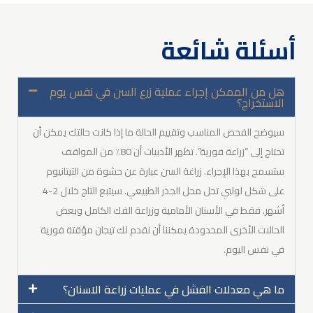
أسئلة شائعة
هل من الممكن إجراء عملية زرع السن في نفس يوم
الاستخراج؟
سيوضح الفحص المناسب وتقييم الحالة ما إذا كانت حالتك يمكن أن
تحتاج إلى “زراعة فورية”. تظهر الأدبيات أن 80٪ من المواقف
ستسمح بهذا الإجراء. زراغة السن عبارة عن حشوة من التيتانيوم
على شكل لولبي تحل محل الجذر الطبيعي. سيتبع التاج خلال 2-4
أشهر. فقط في الأسنان الأمامية وزراعة الفك الكامل وبعض
الحالات الأخرى المحدودة يمكننا أن نقدم لك تيجان مؤقتة فورية
في نفس اليوم
.
ما هي معدلات الفشل في عمليات زراعة الاسنان؟