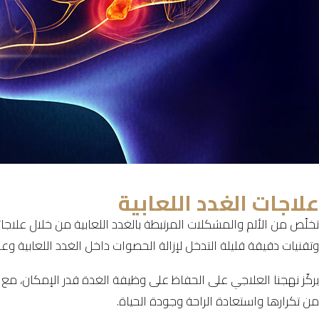
لاجات الغدد اللعابية
خلّص من الألم والمشكلات المرتبطة بالغدد اللعابية من خلال علا
تقنيات دقيقة قليلة التدخل لإزالة الحصوات داخل الغدد اللعابية وعلا
ركّز نهجنا العلاجي على الحفاظ على وظيفة الغدة قدر الإمكان، مع 
ن تكرارها واستعادة الراحة وجودة الحياة.